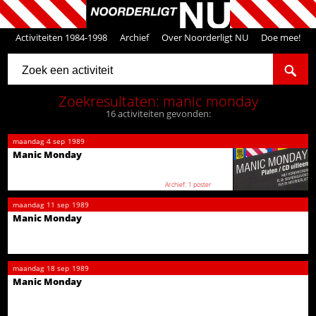
Activiteiten 1984-1998
Archief
Over Noorderligt NU
Doe mee!
Zoekresultaten: manic monday
16 activiteiten gevonden:
maandag
4 sep
1989
Manic Monday
1 poster
maandag
11 sep
1989
Manic Monday
maandag
18 sep
1989
Manic Monday