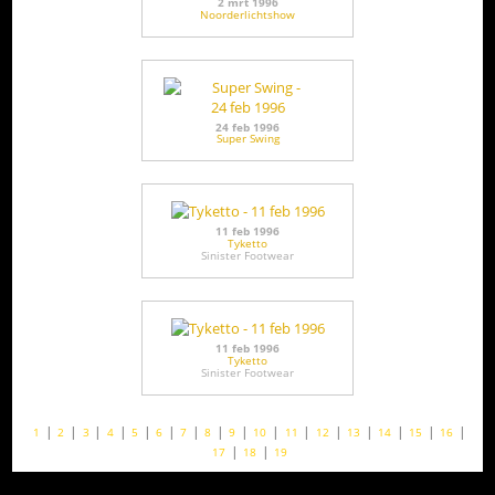
2 mrt 1996
Noorderlichtshow
24 feb 1996
Super Swing
11 feb 1996
Tyketto
Sinister Footwear
11 feb 1996
Tyketto
Sinister Footwear
1
2
3
4
5
6
7
8
9
10
11
12
13
14
15
16
17
18
19