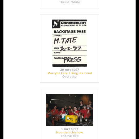
Thema: White
20 mrt 1997
Mercyful Fate + King Diamond
Overdose
1 mrt 1997
Noorderlichtshow
Thema: Red