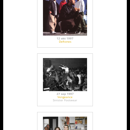
12 okt 1997
Deftones
27 sep 1997
Vengeance
Sinister Footwear