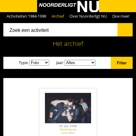
Activiteiten 1984-1998
Archief
Over Noorderligt NU
Doe mee!
Het archief
Type:
Jaar:
25 okt 1998
Motörhead
Love Bite