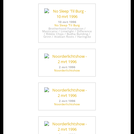
10 mrt 1996
No Sleep 'Til Burg
Brotherhood Foundation /
Masticator / Limelight / Difference
/ Ribble Chips / Budha Building /
Grinn / Arabian Roots / Haringckx
2 mrt 1996
Noorderlichtshow
2 mrt 1996
Noorderlichtshow