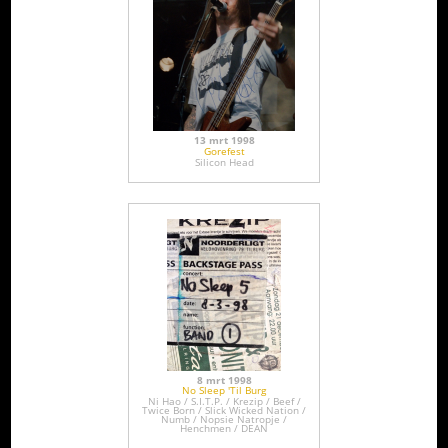
13 mrt 1998
Gorefest
Silicon Head
8 mrt 1998
No Sleep 'Til Burg
Ni Hao / S.I.T.P. / Krezip / Beef /
Twice Born / Slick Wicked Nation /
Numb / Nopsie Natropje /
Henchmen / DEAN