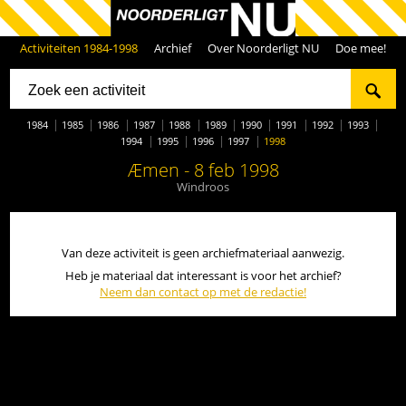
Activiteiten 1984-1998
Archief
Over Noorderligt NU
Doe mee!
1984
1985
1986
1987
1988
1989
1990
1991
1992
1993
1994
1995
1996
1997
1998
Æmen - 8 feb 1998
Windroos
Van deze activiteit is geen archiefmateriaal aanwezig.
Heb je materiaal dat interessant is voor het archief?
Neem dan contact op met de redactie!