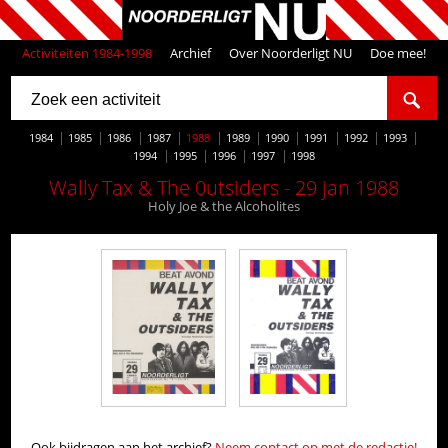
Activiteiten 1984-1998
Archief
Over Noorderligt NU
Doe mee!
1984
1985
1986
1987
1988
1989
1990
1991
1992
1993
1994
1995
1996
1997
1998
Wally Tax & The 0utsiders - 29 jan 1988
Holy Joe & the Alcoholites
Ook bijdragen aan het archief?
Neem contact op met de redactie!