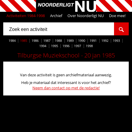
Activiteiten 1984-1998
Archief
Over Noorderligt NU
Doe mee!
1984
1985
1986
1987
1988
1989
1990
1991
1992
1993
1994
1995
1996
1997
1998
Tilburgse Muziekschool - 20 jan 1985
Van deze activiteit is geen archiefmateriaal aanwezig.
Heb je materiaal dat interessant is voor het archief?
Neem dan contact op met de redactie!