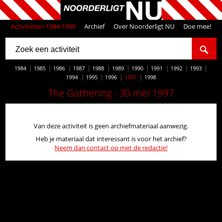
Activiteiten 1984-1998
Archief
Over Noorderligt NU
Doe mee!
1984
1985
1986
1987
1988
1989
1990
1991
1992
1993
1994
1995
1996
1997
1998
The Gathering - 30 mei 1997
Van deze activiteit is geen archiefmateriaal aanwezig.
Heb je materiaal dat interessant is voor het archief?
Neem dan contact op met de redactie!