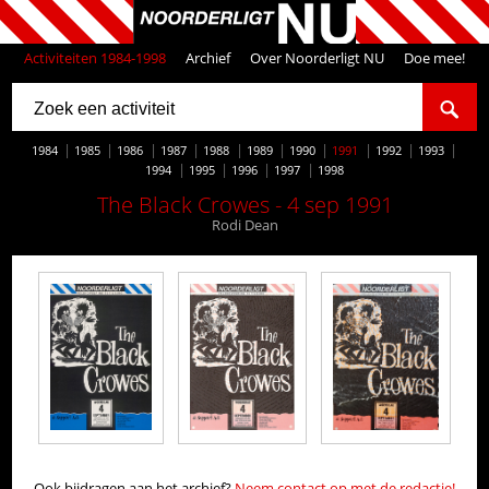
Activiteiten 1984-1998
Archief
Over Noorderligt NU
Doe mee!
1984
1985
1986
1987
1988
1989
1990
1991
1992
1993
1994
1995
1996
1997
1998
The Black Crowes - 4 sep 1991
Rodi Dean
Ook bijdragen aan het archief?
Neem contact op met de redactie!