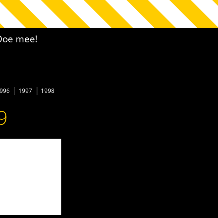
Doe mee!
996
1997
1998
9