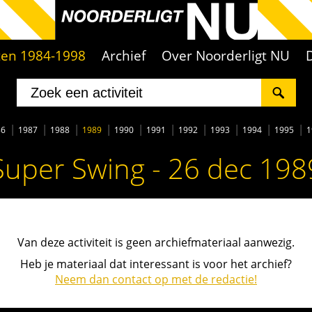
iten 1984-1998
Archief
Over Noorderligt NU
86
1987
1988
1989
1990
1991
1992
1993
1994
1995
1
Super Swing - 26 dec 198
Van deze activiteit is geen archiefmateriaal aanwezig.
Heb je materiaal dat interessant is voor het archief?
Neem dan contact op met de redactie!