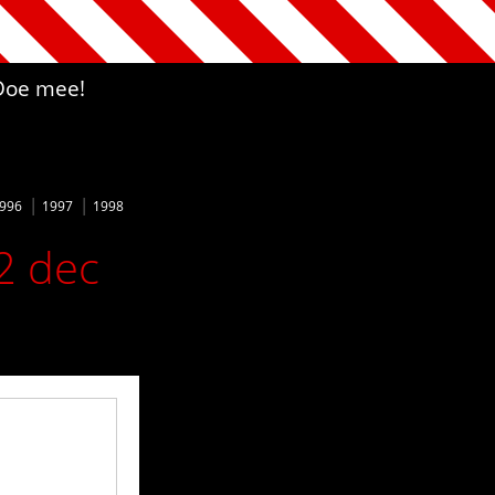
Doe mee!
996
1997
1998
2 dec