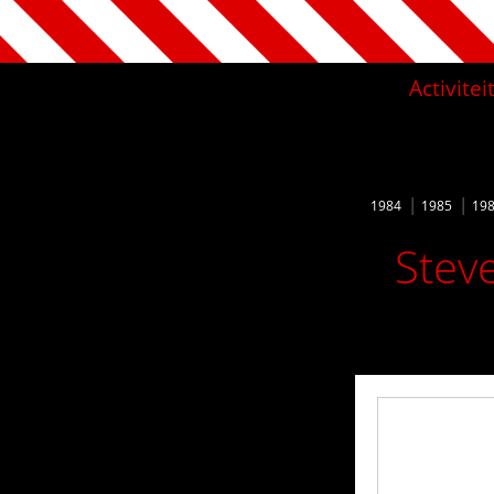
Activite
1984
1985
19
Stev