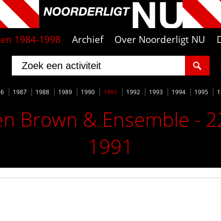
iten 1984-1998
Archief
Over Noorderligt NU
86
1987
1988
1989
1990
1991
1992
1993
1994
1995
1
en Brown & Ensemble - 2
1991