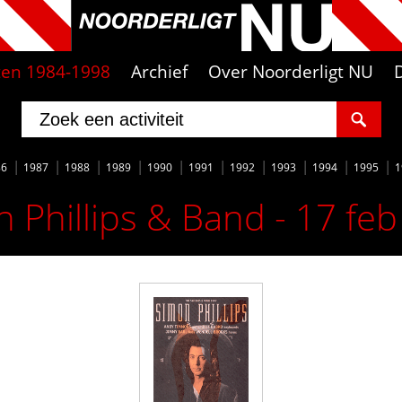
iten 1984-1998
Archief
Over Noorderligt NU
86
1987
1988
1989
1990
1991
1992
1993
1994
1995
1
 Phillips & Band - 17 fe