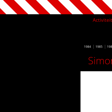
Activite
1984
1985
19
Simon