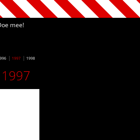
Doe mee!
996
1997
1998
b 1997