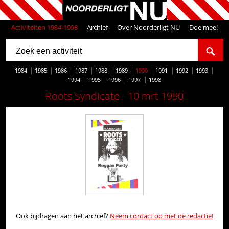
Activiteiten 1984-1998
Archief
Over Noorderligt NU
Doe mee!
1984
1985
1986
1987
1988
1989
1990
1991
1992
1993
1994
1995
1996
1997
1998
Roots Syndicate - 10 mrt 1990
Ook bijdragen aan het archief?
Neem contact op met de redactie!