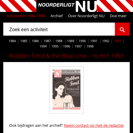
Activiteiten 1984-1998
Archief
Over Noorderligt NU
Doe mee!
1984
1985
1986
1987
1988
1989
1990
1991
1992
1993
1994
1995
1996
1997
1998
Robben Ford & the Blue Line - 16 mrt 1993
Ook bijdragen aan het archief?
Neem contact op met de redactie!