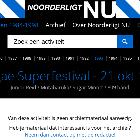
iten 1984-1998
Archief
Over Noorderligt NU
86
1987
1988
1989
1990
1991
1992
1993
1994
1995
1
ae Superfestival - 21 okt
Junior Reid / Mutabaruka/ Sugar Minott / 809 band
Van deze activiteit is geen archiefmateriaal aanwezig.
Heb je materiaal dat interessant is voor het archief?
Neem dan contact op met de redactie!