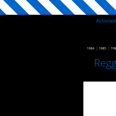
Activite
1984
1985
19
Regg