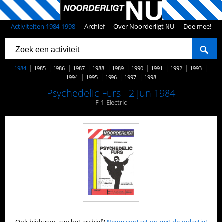
Activiteiten 1984-1998
Archief
Over Noorderligt NU
Doe mee!
1984
1985
1986
1987
1988
1989
1990
1991
1992
1993
1994
1995
1996
1997
1998
Psychedelic Furs - 2 jun 1984
F-1-Electric
Ook bijdragen aan het archief?
Neem contact op met de redactie!