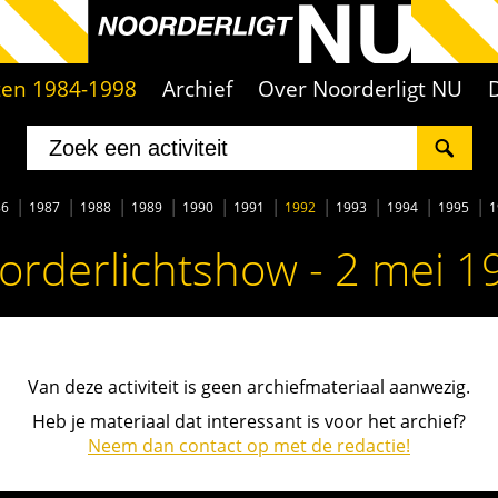
iten 1984-1998
Archief
Over Noorderligt NU
86
1987
1988
1989
1990
1991
1992
1993
1994
1995
1
orderlichtshow - 2 mei 1
Van deze activiteit is geen archiefmateriaal aanwezig.
Heb je materiaal dat interessant is voor het archief?
Neem dan contact op met de redactie!