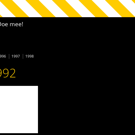
Doe mee!
996
1997
1998
992