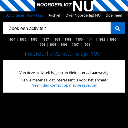
Activiteiten 1984-1998
Archief
Over Noorderligt NU
Doe mee!
1984
1985
1986
1987
1988
1989
1990
1991
1992
1993
1994
1995
1996
1997
1998
Noorderlichtshow - 6 apr 1991
Van deze activiteit is geen archiefmateriaal aanwezig.
Heb je materiaal dat interessant is voor het archief?
Neem dan contact op met de redactie!