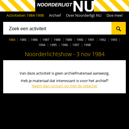
Activiteiten 1984-1998
Archief
Over Noorderligt NU
Doe mee!
1984
1985
1986
1987
1988
1989
1990
1991
1992
1993
1994
1995
1996
1997
1998
Noorderlichtshow - 3 nov 1984
Van deze activiteit is geen archiefmateriaal aanwezig.
Heb je materiaal dat interessant is voor het archief?
Neem dan contact op met de redactie!