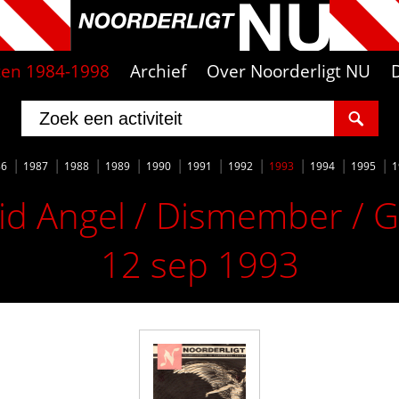
iten 1984-1998
Archief
Over Noorderligt NU
86
1987
1988
1989
1990
1991
1992
1993
1994
1995
1
d Angel / Dismember / G
12 sep 1993