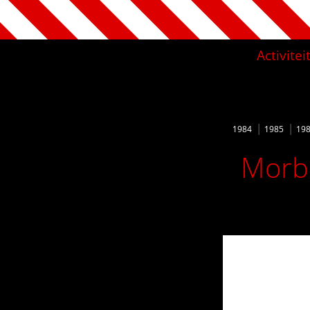
Activite
1984
1985
19
Morbi