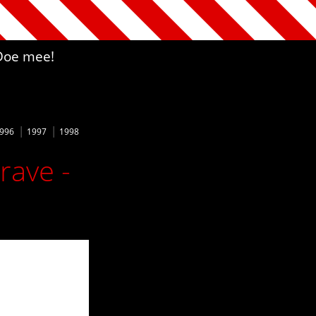
Doe mee!
996
1997
1998
rave -