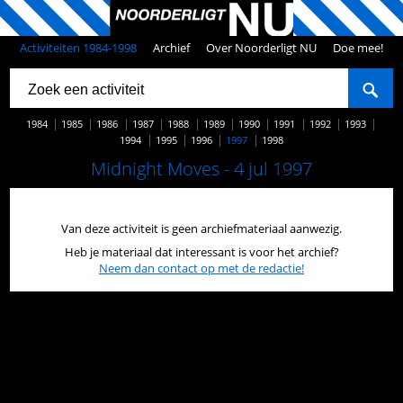
Activiteiten 1984-1998
Archief
Over Noorderligt NU
Doe mee!
1984
1985
1986
1987
1988
1989
1990
1991
1992
1993
1994
1995
1996
1997
1998
Midnight Moves - 4 jul 1997
Van deze activiteit is geen archiefmateriaal aanwezig.
Heb je materiaal dat interessant is voor het archief?
Neem dan contact op met de redactie!