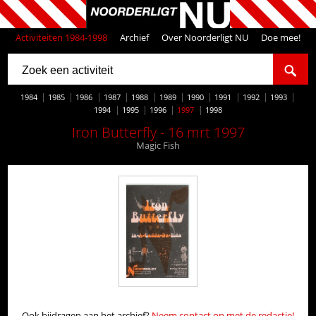
Activiteiten 1984-1998
Archief
Over Noorderligt NU
Doe mee!
1984
1985
1986
1987
1988
1989
1990
1991
1992
1993
1994
1995
1996
1997
1998
Iron Butterfly - 16 mrt 1997
Magic Fish
Ook bijdragen aan het archief?
Neem contact op met de redactie!