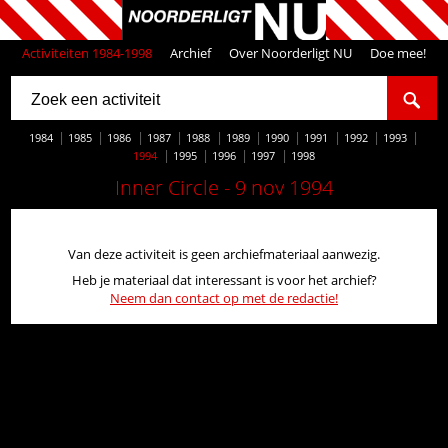
Activiteiten 1984-1998
Archief
Over Noorderligt NU
Doe mee!
1984
1985
1986
1987
1988
1989
1990
1991
1992
1993
1994
1995
1996
1997
1998
Inner Circle - 9 nov 1994
Van deze activiteit is geen archiefmateriaal aanwezig.
Heb je materiaal dat interessant is voor het archief?
Neem dan contact op met de redactie!