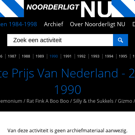
iten 1984-1998
Archief
Over Noorderligt NU
86
1987
1988
1989
1990
1991
1992
1993
1994
1995
1
e Prijs Van Nederland - 
1990
emonium / Rat Fink A Boo Boo / Silly & the Sukkels / Gizmo 
Van deze activiteit is geen archiefmateriaal aanwezig.