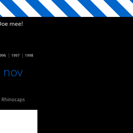
Doe mee!
996
1997
1998
2 nov
/ Rhinocaps