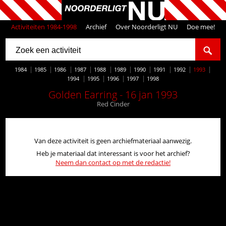
Activiteiten 1984-1998
Archief
Over Noorderligt NU
Doe mee!
1984
1985
1986
1987
1988
1989
1990
1991
1992
1993
1994
1995
1996
1997
1998
Golden Earring - 16 jan 1993
Red Cinder
Van deze activiteit is geen archiefmateriaal aanwezig.
Heb je materiaal dat interessant is voor het archief?
Neem dan contact op met de redactie!