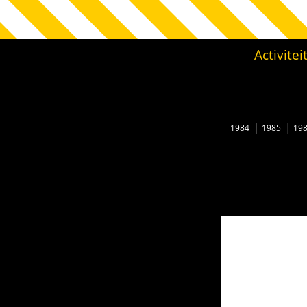
Activite
1984
1985
19