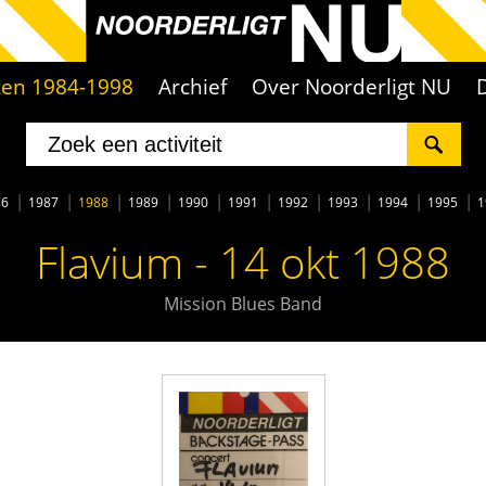
iten 1984-1998
Archief
Over Noorderligt NU
86
1987
1988
1989
1990
1991
1992
1993
1994
1995
1
Flavium - 14 okt 1988
Mission Blues Band