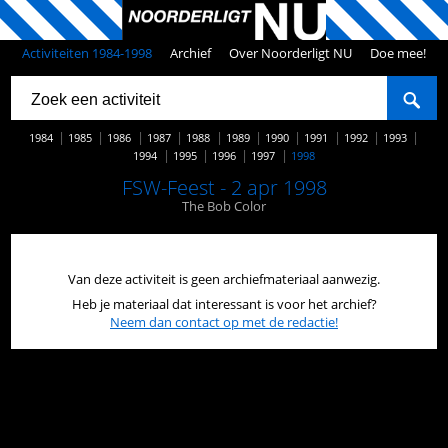
Activiteiten 1984-1998
Archief
Over Noorderligt NU
Doe mee!
1984
1985
1986
1987
1988
1989
1990
1991
1992
1993
1994
1995
1996
1997
1998
FSW-Feest - 2 apr 1998
The Bob Color
Van deze activiteit is geen archiefmateriaal aanwezig.
Heb je materiaal dat interessant is voor het archief?
Neem dan contact op met de redactie!