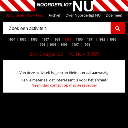
Activiteiten 1984-1998
Archief
Over Noorderligt NU
Doe mee!
1984
1985
1986
1987
1988
1989
1990
1991
1992
1993
1994
1995
1996
1997
1998
Extravaganza - 10 nov 1989
Van deze activiteit is geen archiefmateriaal aanwezig.
Heb je materiaal dat interessant is voor het archief?
Neem dan contact op met de redactie!