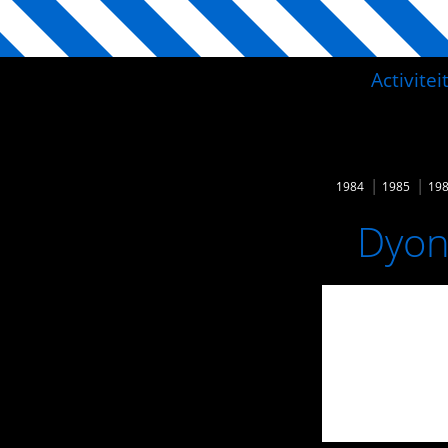
Activite
1984
1985
19
Dyon