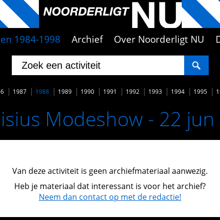
iten 1984-1998
Archief
Over Noorderligt NU
86
1987
1988
1989
1990
1991
1992
1993
1994
1995
1
isius Modeshow - 22 jun
Van deze activiteit is geen archiefmateriaal aanwezig.
Heb je materiaal dat interessant is voor het archief?
Neem dan contact op met de redactie!