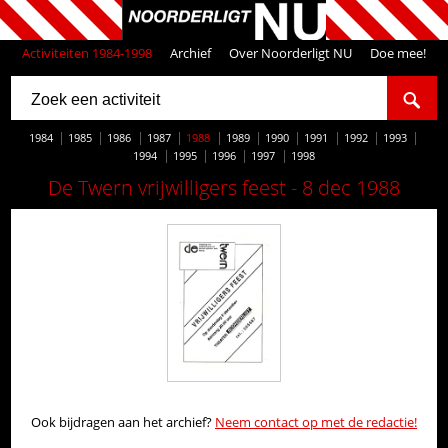
Activiteiten 1984-1998
Archief
Over Noorderligt NU
Doe mee!
1984
1985
1986
1987
1988
1989
1990
1991
1992
1993
1994
1995
1996
1997
1998
De Twern vrijwilligers feest - 8 dec 1988
Ook bijdragen aan het archief?
Neem contact op met de redactie!