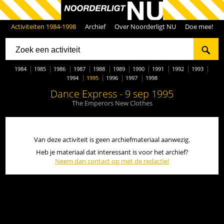
Activiteiten 1984-1998
Archief
Over Noorderligt NU
Doe mee!
1984
1985
1986
1987
1988
1989
1990
1991
1992
1993
1994
1995
1996
1997
1998
Dance Express - 9 sep 1995
The Emperors New Clothes
Van deze activiteit is geen archiefmateriaal aanwezig.
Heb je materiaal dat interessant is voor het archief?
Neem dan contact op met de redactie!