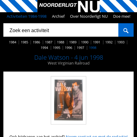
Activiteiten 1984-1998
Archief
Over Noorderligt NU
Doe mee!
1984
1985
1986
1987
1988
1989
1990
1991
1992
1993
1994
1995
1996
1997
1998
Dale Watson - 4 jun 1998
West Virginian Railroad
Ook bijdragen aan het archief?
Neem contact op met de redactie!