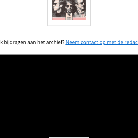
k bijdragen aan het archief?
Neem contact op met de redact