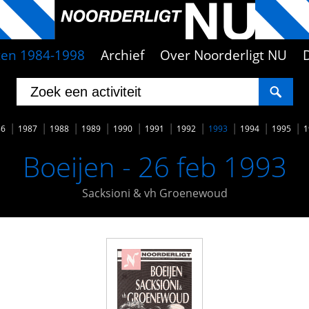
iten 1984-1998
Archief
Over Noorderligt NU
86
1987
1988
1989
1990
1991
1992
1993
1994
1995
1
Boeijen - 26 feb 1993
Sacksioni & vh Groenewoud