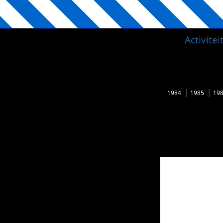
Activite
1984
1985
19