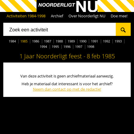
Activiteiten 1984-1998
Archief
Over Noorderligt NU
Doe mee!
1984
1985
1986
1987
1988
1989
1990
1991
1992
1993
1994
1995
1996
1997
1998
1 Jaar Noorderligt feest - 8 feb 1985
Van deze activiteit is geen archiefmateriaal aanwezig.
Heb je materiaal dat interessant is voor het archief?
Neem dan contact op met de redactie!