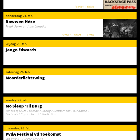
1 ticket
donderdag
24
feb
Rowwen Hèze
Freak Farm and the Lunatics
1 ticket
1 foto
vrijdag
25
feb
Jango Edwards
zaterdag
26
feb
Noorderlichtswing
zondag
27
feb
No Sleep 'Til Burg
Miners of Muzo / Remax / Ranzig / Brotherhood Foundation /
Fireboots / Crystal Heart / Studio Tan
maandag
28
feb
PvdA Festival vd Toekomst
Jan Pronk / Zwoelie Troelies