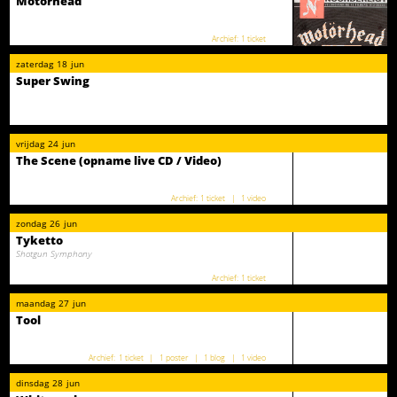
Motörhead
1 ticket
zaterdag
18
jun
Super Swing
vrijdag
24
jun
The Scene (opname live CD / Video)
1 ticket
1 video
zondag
26
jun
Tyketto
Shotgun Symphony
1 ticket
maandag
27
jun
Tool
1 ticket
1 poster
1 blog
1 video
dinsdag
28
jun