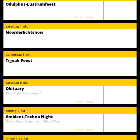
Odulphus-Lustrumfeest
1 ticket
zaterdag
1
okt
Noorderlichtshow
donderdag
6
okt
Tigeak-Feest
zaterdag
8
okt
Obituary
Pitch Shifter / Eyehategod
1 ticket
zondag
9
okt
Ambient-Techno Night
Tekton Motor Corporation / Ship of Fools
1 ticket
dinsdag
11
okt