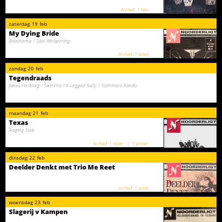
1 foto
zaterdag
19
feb
My Dying Bride
Anathema / Sad Whispering
1 ticket
zondag
20
feb
Tegendraads
Jonas Hellborg / Sainkho / X-Legged Sally / Toshinoro Kondo
maandag
21
feb
Texas
Raging Slab
1 ticket
1 poster
dinsdag
22
feb
Deelder Denkt met Trio Me Reet
1 ticket
woensdag
23
feb
Slagerij v Kampen