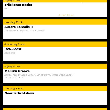
Tröckener Kecks
Gorki
1 ticket
zaterdag
29
okt
Aurora Borealis II
Shadowland / Ulysses / PTS + Collage
donderdag
3
nov
FSW-Feest
Basic Blue
vrijdag
4
nov
Maluku Groove
Actual Proof en Aqua Boque / School Days / James Dean Band /
Nardus & friends
zaterdag
5
nov
Noorderlichtshow