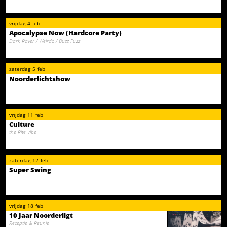
vrijdag
4
feb
Apocalypse Now (Hardcore Party)
Dark Raver / Weirdo / Buzz Fuzz
zaterdag
5
feb
Noorderlichtshow
vrijdag
11
feb
Culture
the Rite Vibe
zaterdag
12
feb
Super Swing
vrijdag
18
feb
10 Jaar Noorderligt
Receptie & Reünie