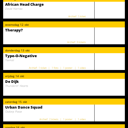
African Head Charge
David Harrow
1 ticket
woensdag
12
okt
Therapy?
3 tickets
donderdag
13
okt
Type-O-Negative
Tiamat
1 ticket
1 foto
1 poster
1 video
vrijdag
14
okt
De Dijk
Thunderin' Hearts
zaterdag
15
okt
Urban Dance Squad
Osdorp Posse
2 tickets
1 poster
1 video
zondag
16
okt