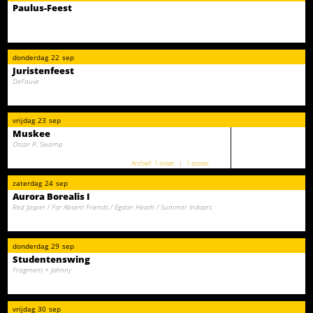
Paulus-Feest
donderdag
22
sep
Juristenfeest
DeFauve
vrijdag
23
sep
Muskee
Oscar P. Swamp
1 ticket
1 poster
zaterdag
24
sep
Aurora Borealis I
Red Jasper / For Absent Friends / Egdon Heath / Summer Indoors
donderdag
29
sep
Studentenswing
Fragment + Johnny
vrijdag
30
sep