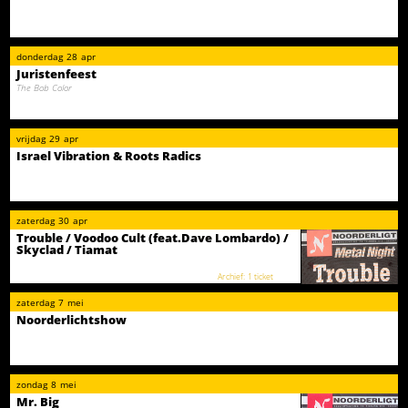
donderdag
28
apr
Juristenfeest
The Bob Color
vrijdag
29
apr
Israel Vibration & Roots Radics
zaterdag
30
apr
Trouble / Voodoo Cult (feat.Dave Lombardo) /
Skyclad / Tiamat
1 ticket
zaterdag
7
mei
Noorderlichtshow
zondag
8
mei
Mr. Big