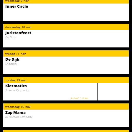
woensdag
9
nov
Inner Circle
donderdag
10
nov
Juristenfeest
Go Nutz
vrijdag
11
nov
De Dijk
Shabbick
zondag
13
nov
Klezmatics
Salmon Klezmorim
1 ticket
woensdag
16
nov
Zap Mama
Ali Nkeoua Company