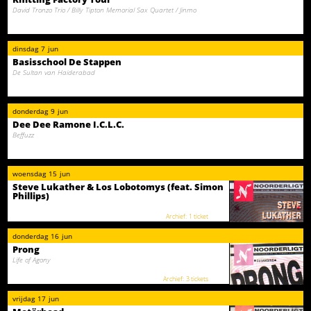
David Tronzo Trio / Billy Tipton Memorial Sax Quartet / Jinmo
dinsdag
7
jun
Basisschool De Stappen
De Sultan van Haiderabad
donderdag
9
jun
Dee Dee Ramone I.C.L.C.
Beffuzz
woensdag
15
jun
Steve Lukather & Los Lobotomys (feat. Simon
Phillips)
1 ticket
donderdag
16
jun
Prong
Life of Agony
3 tickets
vrijdag
17
jun