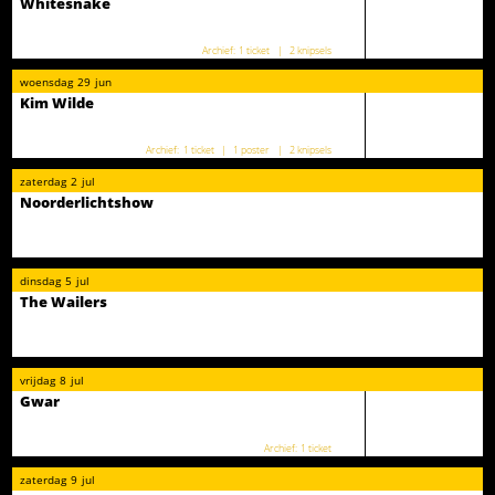
Whitesnake
1 ticket
2 knipsels
woensdag
29
jun
Kim Wilde
1 ticket
1 poster
2 knipsels
zaterdag
2
jul
Noorderlichtshow
dinsdag
5
jul
The Wailers
vrijdag
8
jul
Gwar
1 ticket
zaterdag
9
jul