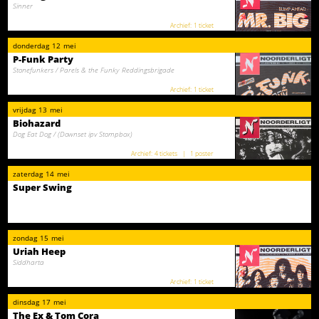
Sinner
1 ticket
donderdag
12
mei
P-Funk Party
Stonefunkers / Parels & the Funky Reddingsbrigade
1 ticket
vrijdag
13
mei
Biohazard
Dog Eat Dog / (Downset ipv Stompbox)
4 tickets
1 poster
zaterdag
14
mei
Super Swing
zondag
15
mei
Uriah Heep
Siddharta
1 ticket
dinsdag
17
mei
The Ex & Tom Cora