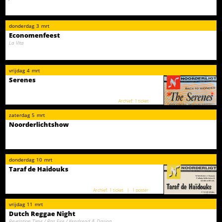
donderdag
3
mrt
Economenfeest
La Vita
vrijdag
4
mrt
Serenes
1 ticket
zaterdag
5
mrt
Noorderlichtshow
donderdag
10
mrt
Taraf de Haidouks
1 ticket
1 poster
vrijdag
11
mrt
Dutch Reggae Night
Revelation Time / Ras Fire / Kendread & Dasjan