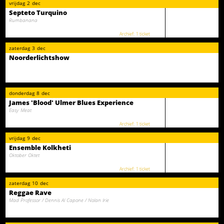
vrijdag
2
dec
Septeto Turquino
Rumbanana
1 ticket
zaterdag
3
dec
Noorderlichtshow
donderdag
8
dec
James 'Blood' Ulmer Blues Experience
Easy Meat
1 ticket
vrijdag
9
dec
Ensemble Kolkheti
Oktober Oktet
1 ticket
zaterdag
10
dec
Reggae Rave
Mad Professor / Dennis Al Capone / Nolan Irie