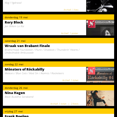
Kleg / Ygdrassil
1 foto
donderdag
19
mei
Rory Block
Jan Willem Le Roi
1 poster
zaterdag
21
mei
Wraak van Brabant Finale
Brotherhood Foundation / Plunk / Shabbick / Thunderin' Hearts /
Undeclinable Ambuscade
zondag
22
mei
Mönsters of Röckabilly
Meteors / Blue Cats / Mad Sin / Atomics / Racketeers
1 ticket
donderdag
26
mei
Nina Hagen
Black Buddha Saraband
1 ticket
2 foto‘s
vrijdag
27
mei
Frank Boeijen