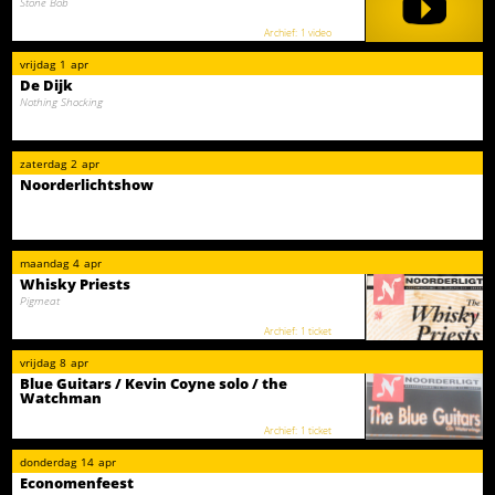
Stone Bob
1 video
vrijdag
1
apr
De Dijk
Nothing Shocking
zaterdag
2
apr
Noorderlichtshow
maandag
4
apr
Whisky Priests
Pigmeat
1 ticket
vrijdag
8
apr
Blue Guitars / Kevin Coyne solo / the
Watchman
1 ticket
donderdag
14
apr
Economenfeest