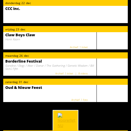
donderdag
22
dec
CCC inc.
vrijdag
23
dec
Claw Boys Claw
Henk Koorn
1 ticket
maandag
26
dec
Borderline Festival
Gorefest / Elegy / Altar / Donor / The Gathering / Genetic Wisdom / Bill
Skins Fifth
1 ticket
8 videos
zaterdag
31
dec
Oud & Nieuw Feest
1 foto