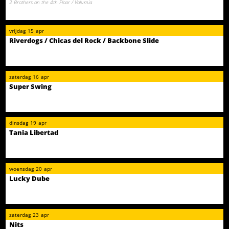
2 Brothers on the 4th Floor / Volumia
vrijdag
15
apr
Riverdogs / Chicas del Rock / Backbone Slide
zaterdag
16
apr
Super Swing
dinsdag
19
apr
Tania Libertad
woensdag
20
apr
Lucky Dube
zaterdag
23
apr
Nits