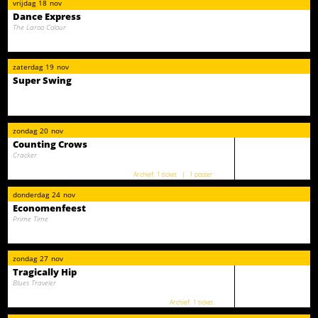
vrijdag
18
nov
Dance Express
The Laroo Colour
zaterdag
19
nov
Super Swing
zondag
20
nov
Counting Crows
Cracker
1 ticket
1 poster
donderdag
24
nov
Economenfeest
Prime Time
zondag
27
nov
Tragically Hip
Blues Traveler
1 ticket