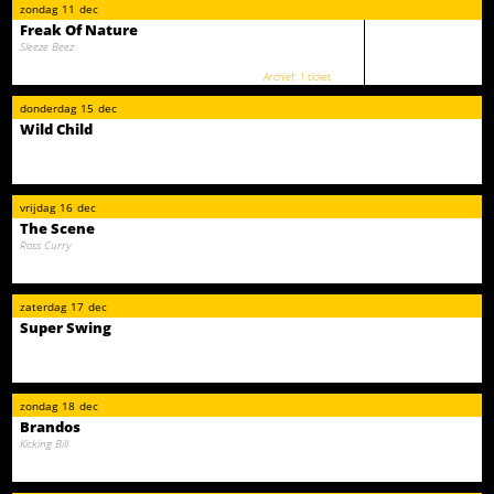
zondag
11
dec
Freak Of Nature
Sleeze Beez
1 ticket
donderdag
15
dec
Wild Child
vrijdag
16
dec
The Scene
Ross Curry
zaterdag
17
dec
Super Swing
zondag
18
dec
Brandos
Kicking Bill