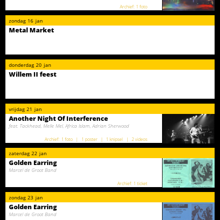
1 foto
zondag
16
jan
Metal Market
donderdag
20
jan
Willem II feest
vrijdag
21
jan
Another Night Of Interference
feat. Tackhead, Melle Mel, Africa Islam, Adrian Sherwood
1 foto
1 poster
1 knipsel
2 videos
zaterdag
22
jan
Golden Earring
Marcel de Groot Band
1 ticket
zondag
23
jan
Golden Earring
Marcel de Groot Band