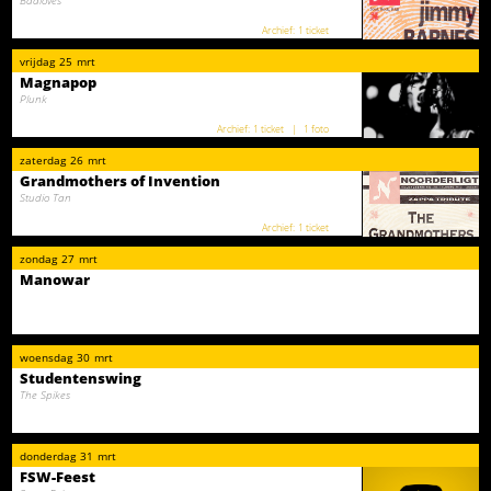
1 ticket
vrijdag
25
mrt
Magnapop
Plunk
1 ticket
1 foto
zaterdag
26
mrt
Grandmothers of Invention
Studio Tan
1 ticket
zondag
27
mrt
Manowar
woensdag
30
mrt
Studentenswing
The Spikes
donderdag
31
mrt
FSW-Feest