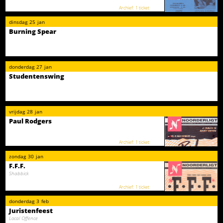
1 ticket
dinsdag
25
jan
Burning Spear
donderdag
27
jan
Studentenswing
vrijdag
28
jan
Paul Rodgers
1 ticket
zondag
30
jan
F.F.F.
Shabbick
1 ticket
donderdag
3
feb
Juristenfeest
Local Offence