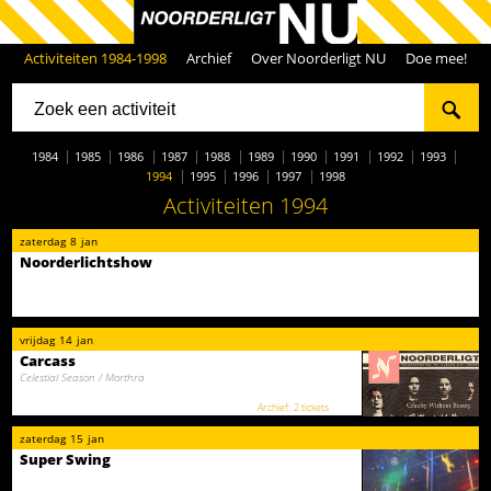
Activiteiten 1984-1998
Archief
Over Noorderligt NU
Doe mee!
1984
1985
1986
1987
1988
1989
1990
1991
1992
1993
1994
1995
1996
1997
1998
Activiteiten 1994
zaterdag
8
jan
Noorderlichtshow
vrijdag
14
jan
Carcass
Celestial Season / Morthra
2 tickets
zaterdag
15
jan
Super Swing