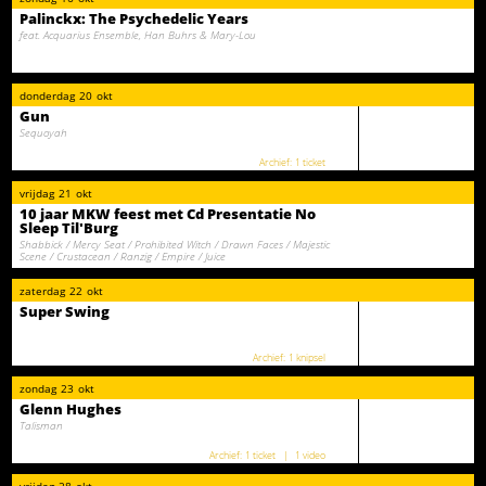
Palinckx: The Psychedelic Years
feat. Acquarius Ensemble, Han Buhrs & Mary-Lou
donderdag
20
okt
Gun
Sequoyah
1 ticket
vrijdag
21
okt
10 jaar MKW feest met Cd Presentatie No
Sleep Til'Burg
Shabbick / Mercy Seat / Prohibited Witch / Drawn Faces / Majestic
Scene / Crustacean / Ranzig / Empire / Juice
zaterdag
22
okt
Super Swing
1 knipsel
zondag
23
okt
Glenn Hughes
Talisman
1 ticket
1 video
vrijdag
28
okt