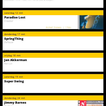
zaterdag
12
mrt
Paradise Lost
Crowbar
3 tickets
1 foto
donderdag
17
mrt
SpringThing
DeFauve
vrijdag
18
mrt
Jan Akkerman
Kaz Lux
zaterdag
19
mrt
Super Swing
donderdag
24
mrt
Jimmy Barnes
Badloves