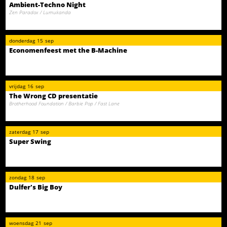
Ambient-Techno Night
Zen Paradox / Lumukanda
donderdag
15
sep
Economenfeest met the B-Machine
vrijdag
16
sep
The Wrong CD presentatie
Brotherhood Foundation / Barbie Pop / Fast Lane
zaterdag
17
sep
Super Swing
zondag
18
sep
Dulfer's Big Boy
woensdag
21
sep