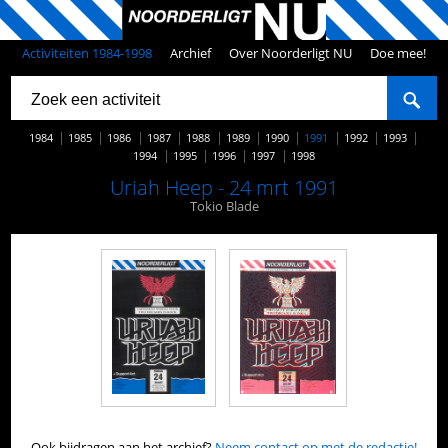
Activiteiten 1984-1998
Archief
Over Noorderligt NU
Doe mee!
1984
1985
1986
1987
1988
1989
1990
1991
1992
1993
1994
1995
1996
1997
1998
Uriah Heep - 24 mrt 1991
Tokio Blade
Ook bijdragen aan het archief?
Neem contact op met de redactie!