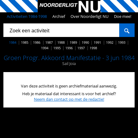
Activiteiten 1984-1998
Archief
Over Noorderligt NU
Doe mee!
1984
1985
1986
1987
1988
1989
1990
1991
1992
1993
1994
1995
1996
1997
1998
Groen Progr. Akkoord Manifestatie - 3 jun 1984
Sail Joia
Van deze activiteit is geen archiefmateriaal aanwezig.
Heb je materiaal dat interessant is voor het archief?
Neem dan contact op met de redactie!