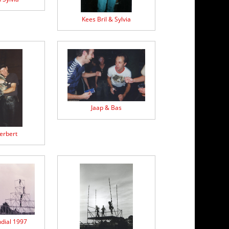
Kees Bril & Sylvia
Jaap & Bas
erbert
ndial 1997