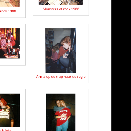
Monsters of rock 1988
 rock 1988
Arma op de trap naar de regie
 Sylvia