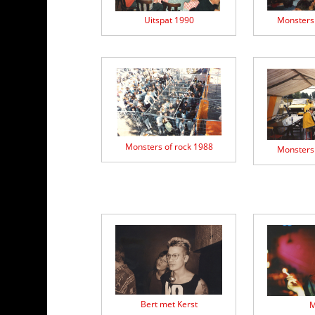
Monsters 
Uitspat 1990
Monsters of rock 1988
Monsters 
Bert met Kerst
M