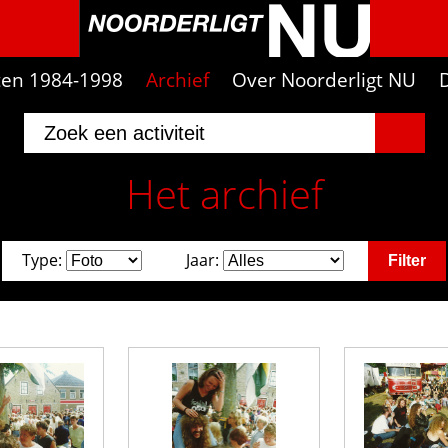
iten 1984-1998
Archief
Over Noorderligt NU
Het archief
Type:
Jaar: