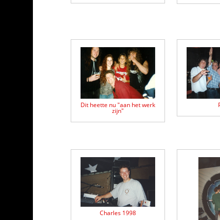
Dit heette nu "aan het werk
zijn"
Charles 1998