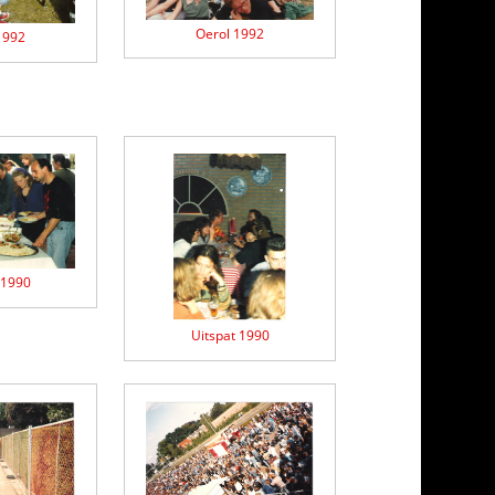
Oerol 1992
1992
 1990
Uitspat 1990