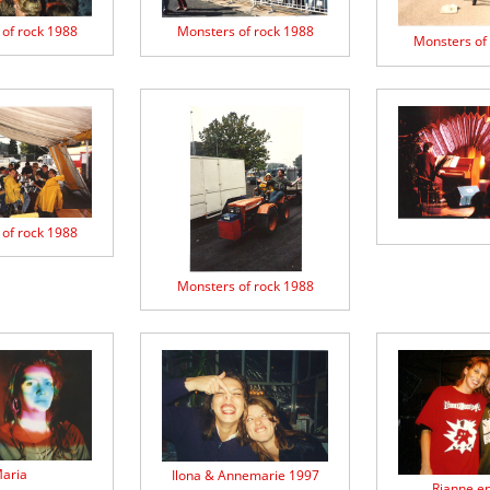
of rock 1988
Monsters of rock 1988
Monsters of
of rock 1988
Monsters of rock 1988
aria
Ilona & Annemarie 1997
Rianne en